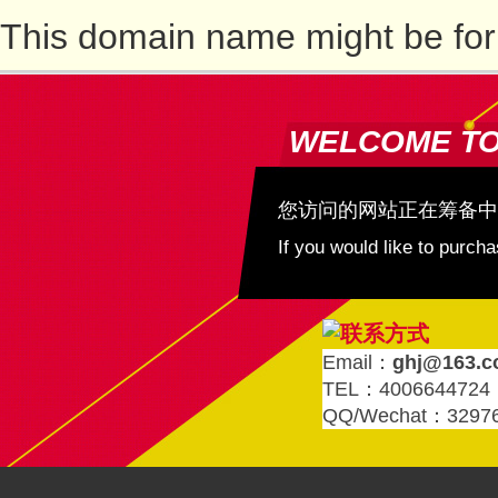
This domain name might be for
WELCOME T
您访问的网站正在筹备中
If you would like to purc
Email：
ghj@163.
TEL：4006644724
QQ/Wechat：3297